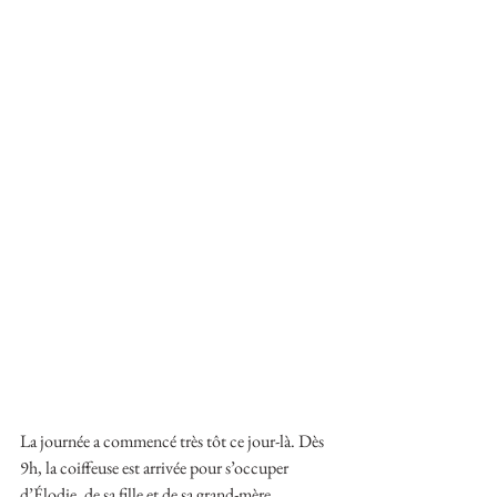
La journée a commencé très tôt ce jour-là. Dès 
9h, la coiffeuse est arrivée pour s’occuper 
d’Élodie, de sa fille et de sa grand-mère.