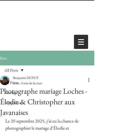
Post
All Posts
Benjamin DUPUY
All Posts
2 avr.
3 min de lecture
Photographe mariage Loches -
Mariage
Élodie & Christopher aux
Hippodrome
Javanaises
Le 20 septembre 2025, j’ai eu la chance de 
photographier le mariage d’Élodie et 