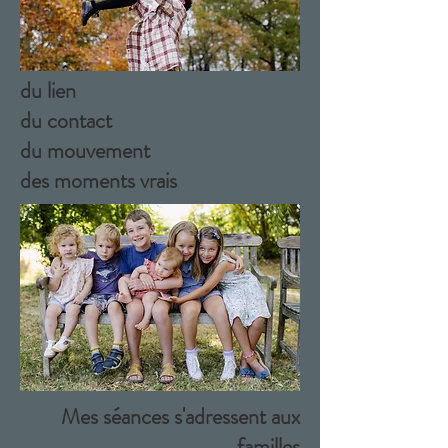
du lien
du contact
du mouvement
des moments vrais
Mes séances s'adressent aux
familles