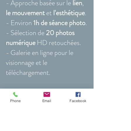
- Approche basée sur le
lien
,
le mouvement
et
l'esthétique
.
- Environ
1h de séance photo
.
- Sélection de
20 photos
numérique
HD retouchées.
- Galerie en ligne pour le
visionnage et le
téléchargement.
Option galerie complète
Après la livraison de la
Phone
Email
Facebook
sélection, il est possible
d'accéder à l'intégralité de la