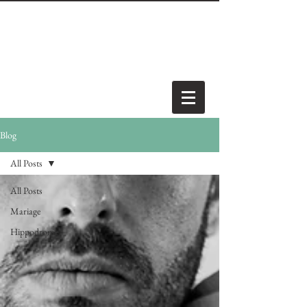
Blog
All Posts
All Posts
Mariage
Hippodrome