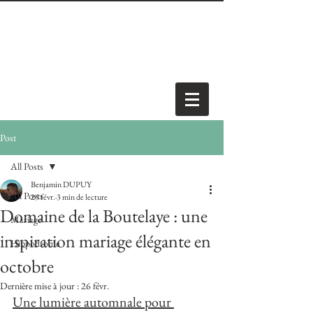
Post
All Posts
Benjamin DUPUY
All Posts
25 févr.
3 min de lecture
Domaine de la Boutelaye : une
Mariage
inspiration mariage élégante en
Hippodrome
octobre
Dernière mise à jour :
26 févr.
Une lumière automnale pour 